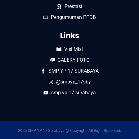
Prestasi
Pengumuman PPDB
Links
Visi Misi
GALERY FOTO
SMP YP 17 SURABAYA
@smpyp_17sby
smp yp 17 surabaya
2025 SMP YP 17 Surabaya @ Copyright. All Right Reserved.